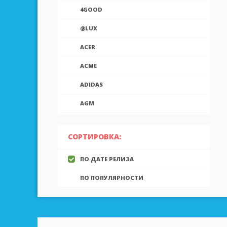
4GOOD
@LUX
ACER
ACME
ADIDAS
AGM
AIEK
СОРТИРОВКА:
AIGO
ПО ДАТЕ РЕЛИЗА
AINOL
ПО ПОПУЛЯРНОСТИ
AIRON
ALCATEL
ALLVIEW