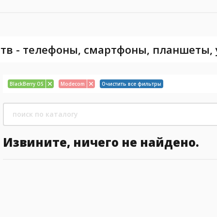
тв - телефоны, смартфоны, планшеты,
BlackBerry OS
Modecom
Очистить все фильтры
Извините, ничего не найдено.