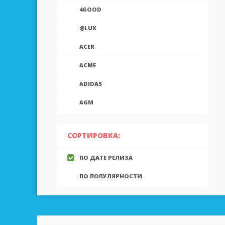
4GOOD
@LUX
ACER
ACME
ADIDAS
AGM
AIEK
СОРТИРОВКА:
AIGO
ПО ДАТЕ РЕЛИЗА
AINOL
ПО ПОПУЛЯРНОСТИ
AIRON
ALCATEL
ALLVIEW