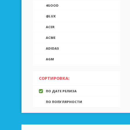
4GOOD
@LUX
ACER
ACME
ADIDAS
AGM
AIEK
СОРТИРОВКА:
AIGO
ПО ДАТЕ РЕЛИЗА
AINOL
ПО ПОПУЛЯРНОСТИ
AIRON
ALCATEL
ALLVIEW