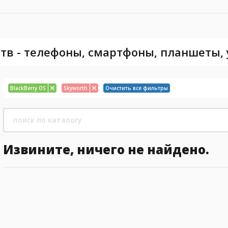
тв - телефоны, смартфоны, планшеты,
BlackBerry OS
Skyworth
Очистить все фильтры
Извините, ничего не найдено.