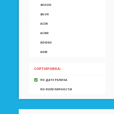
4GOOD
@LUX
ACER
ACME
ADIDAS
AGM
AIEK
СОРТИРОВКА:
AIGO
ПО ДАТЕ РЕЛИЗА
AINOL
ПО ПОПУЛЯРНОСТИ
AIRON
ALCATEL
ALLVIEW