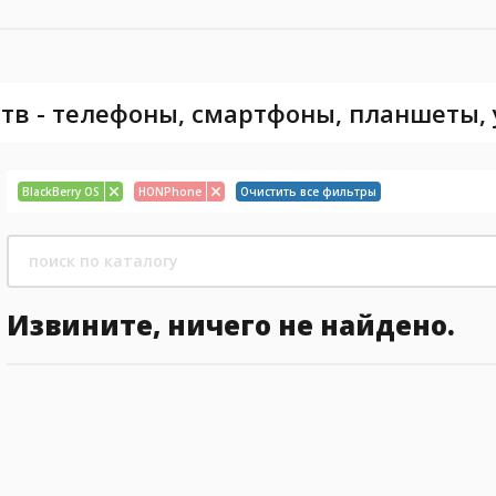
тв - телефоны, смартфоны, планшеты,
BlackBerry OS
HONPhone
Очистить все фильтры
Извините, ничего не найдено.