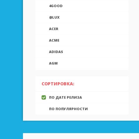
4GOOD
@LUX
ACER
ACME
ADIDAS
AGM
AIEK
СОРТИРОВКА:
AIGO
ПО ДАТЕ РЕЛИЗА
AINOL
ПО ПОПУЛЯРНОСТИ
AIRON
ALCATEL
ALLVIEW