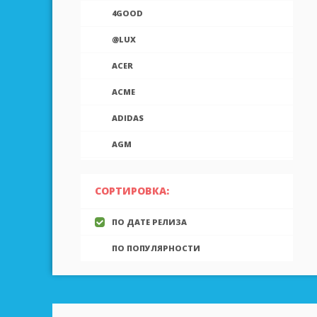
4GOOD
@LUX
ACER
ACME
ADIDAS
AGM
AIEK
СОРТИРОВКА:
AIGO
ПО ДАТЕ РЕЛИЗА
AINOL
ПО ПОПУЛЯРНОСТИ
AIRON
ALCATEL
ALLVIEW