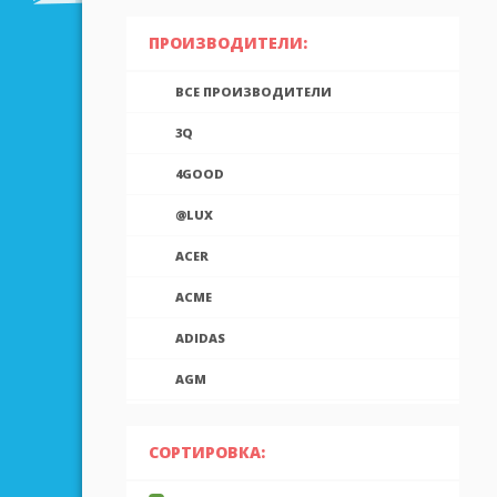
ПРОИЗВОДИТЕЛИ:
ВСЕ ПРОИЗВОДИТЕЛИ
3Q
4GOOD
@LUX
ACER
ACME
ADIDAS
AGM
AIEK
СОРТИРОВКА:
AIGO