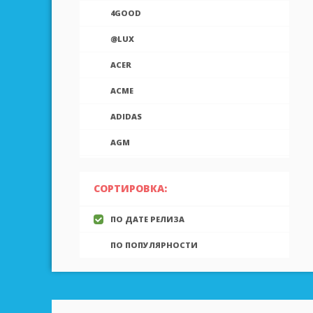
4GOOD
@LUX
ACER
ACME
ADIDAS
AGM
AIEK
СОРТИРОВКА:
AIGO
ПО ДАТЕ РЕЛИЗА
AINOL
ПО ПОПУЛЯРНОСТИ
AIRON
ALCATEL
ALLVIEW