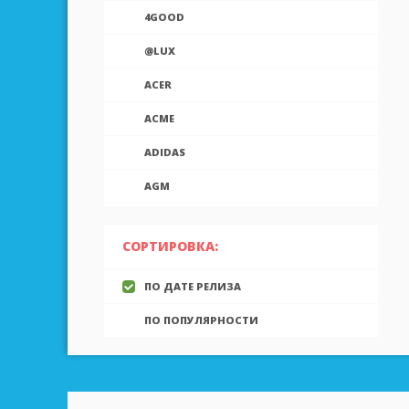
4GOOD
@LUX
ACER
ACME
ADIDAS
AGM
AIEK
СОРТИРОВКА:
AIGO
ПО ДАТЕ РЕЛИЗА
AINOL
ПО ПОПУЛЯРНОСТИ
AIRON
ALCATEL
ALLVIEW