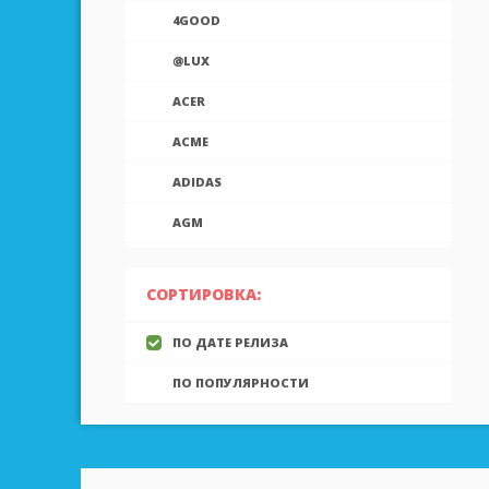
4GOOD
@LUX
ACER
ACME
ADIDAS
AGM
AIEK
СОРТИРОВКА:
AIGO
ПО ДАТЕ РЕЛИЗА
AINOL
ПО ПОПУЛЯРНОСТИ
AIRON
ALCATEL
ALLVIEW