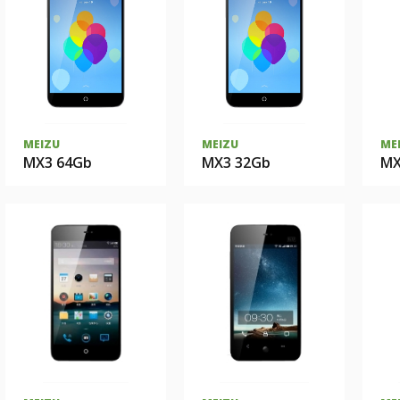
MEIZU
MEIZU
ME
MX3 64Gb
MX3 32Gb
MX