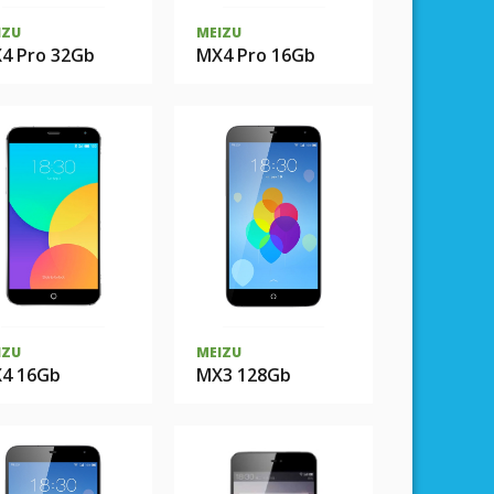
IZU
MEIZU
4 Pro 32Gb
MX4 Pro 16Gb
IZU
MEIZU
4 16Gb
MX3 128Gb