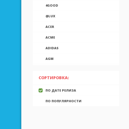
4GOOD
@LUX
ACER
ACME
ADIDAS
AGM
AIEK
СОРТИРОВКА:
AIGO
ПО ДАТЕ РЕЛИЗА
AINOL
ПО ПОПУЛЯРНОСТИ
AIRON
ALCATEL
ALLVIEW