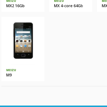
MEIZU
MEIZU
ME
MX2 16Gb
MX 4-core 64Gb
MX
MEIZU
M9