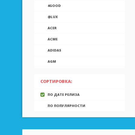
4GOOD
@LUX
ACER
ACME
ADIDAS
AGM
AIEK
СОРТИРОВКА:
AIGO
ПО ДАТЕ РЕЛИЗА
AINOL
ПО ПОПУЛЯРНОСТИ
AIRON
ALCATEL
ALLVIEW