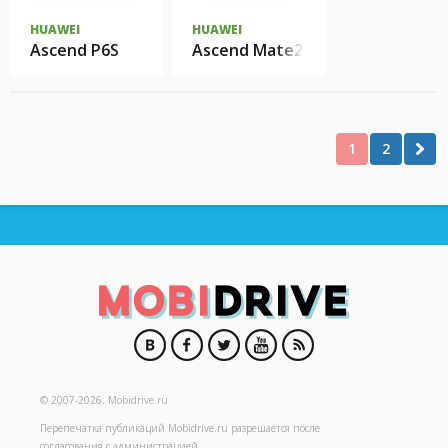
HUAWEI
HUAWEI
Ascend P6S
Ascend Mate2 4G
1
2
© 2007-2026.
Mobidrive.ru
Перепечатка публикаций
Mobidrive.ru
разрешается после
согласования с администрацией.