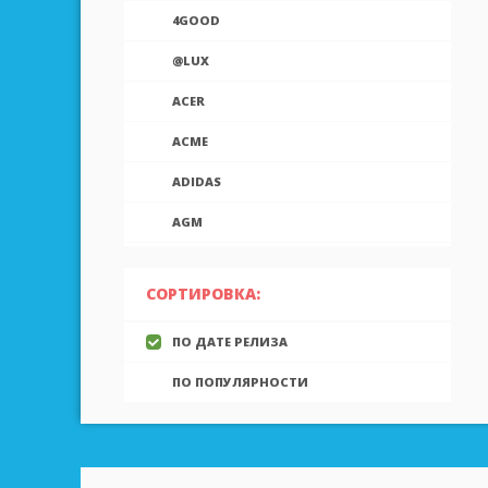
4GOOD
@LUX
ACER
ACME
ADIDAS
AGM
AIEK
СОРТИРОВКА:
AIGO
ПО ДАТЕ РЕЛИЗА
AINOL
ПО ПОПУЛЯРНОСТИ
AIRON
ALCATEL
ALLVIEW