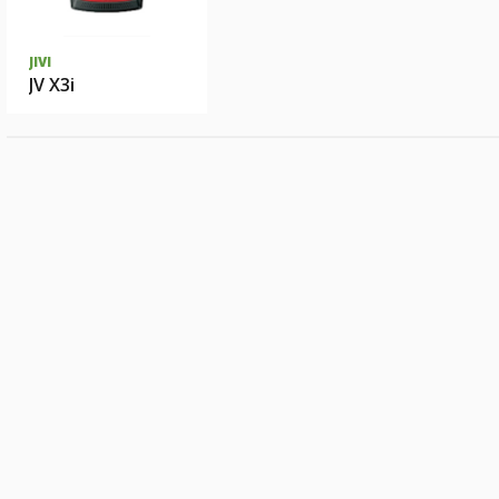
JIVI
JV X3i