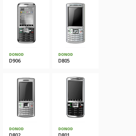
DONOD
DONOD
D906
D805
DONOD
DONOD
D802
D801