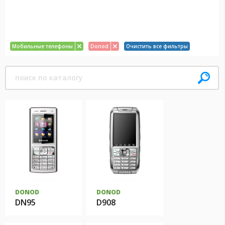
Мобильные телефоны
Donod
Очистить все фильтры
DONOD
DONOD
DN95
D908