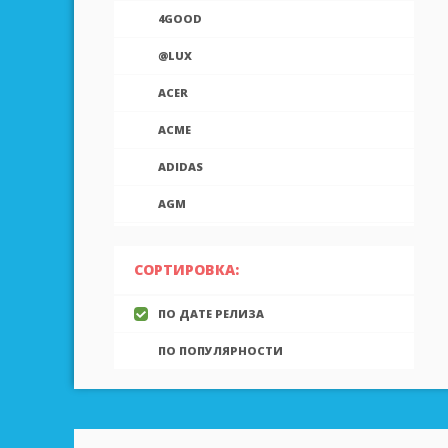
4GOOD
@LUX
ACER
ACME
ADIDAS
AGM
AIEK
СОРТИРОВКА:
AIGO
ПО ДАТЕ РЕЛИЗА
AINOL
ПО ПОПУЛЯРНОСТИ
AIRON
ALCATEL
ALLVIEW