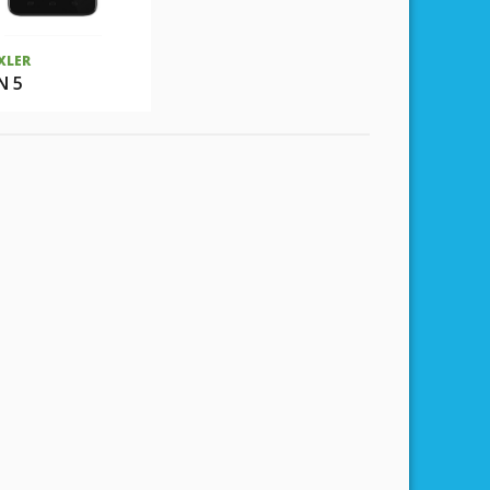
XLER
N 5