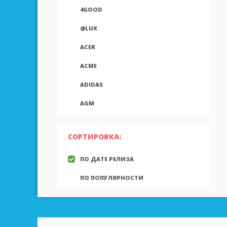
4GOOD
@LUX
ACER
ACME
ADIDAS
AGM
AIEK
СОРТИРОВКА:
AIGO
ПО ДАТЕ РЕЛИЗА
AINOL
ПО ПОПУЛЯРНОСТИ
AIRON
ALCATEL
ALLVIEW