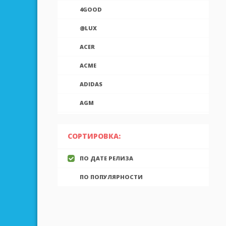
4GOOD
@LUX
ACER
ACME
ADIDAS
AGM
AIEK
СОРТИРОВКА:
AIGO
ПО ДАТЕ РЕЛИЗА
AINOL
ПО ПОПУЛЯРНОСТИ
AIRON
ALCATEL
ALLVIEW