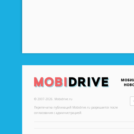
AMAZON
AMOI
AMPE
ANYCOOL
ANYDATA
AOSON
APACHE
МОБИ
APPLE
НОВ
ARCHOS
© 2007-2026.
Mobidrive.ru
ARK
Перепечатка публикаций
Mobidrive.ru
разрешается после
согласования с администрацией.
ARMIX
ASPIRING