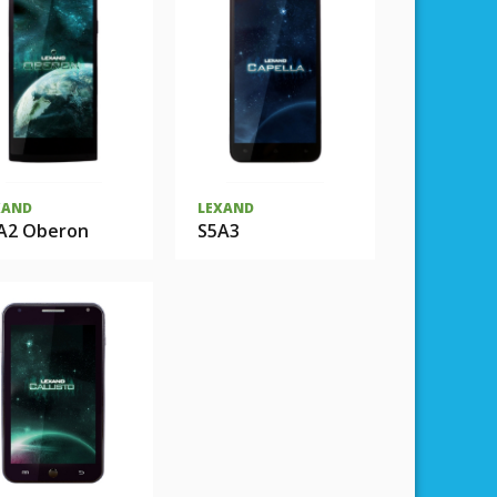
XAND
LEXAND
A2 Oberon
S5A3