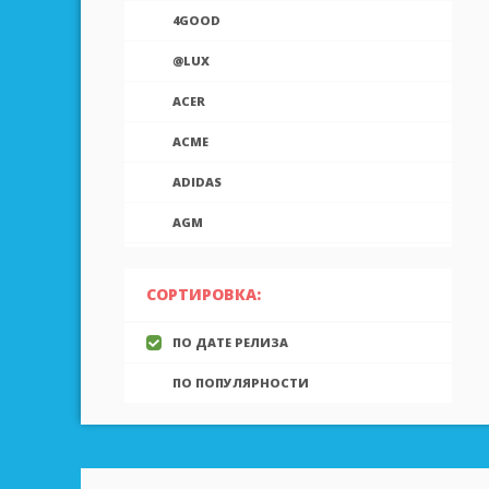
4GOOD
@LUX
ACER
ACME
ADIDAS
AGM
AIEK
СОРТИРОВКА:
AIGO
ПО ДАТЕ РЕЛИЗА
AINOL
ПО ПОПУЛЯРНОСТИ
AIRON
ALCATEL
ALLVIEW