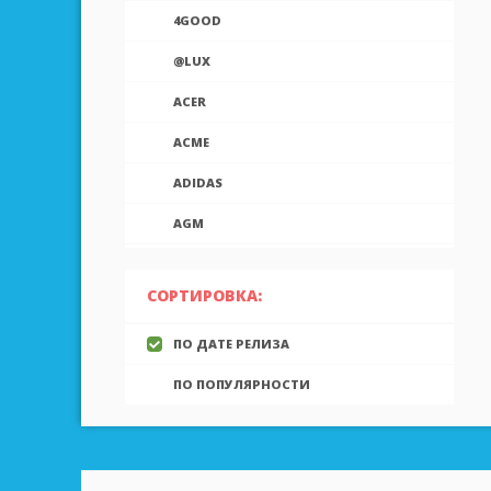
4GOOD
@LUX
ACER
ACME
ADIDAS
AGM
AIEK
СОРТИРОВКА:
AIGO
ПО ДАТЕ РЕЛИЗА
AINOL
ПО ПОПУЛЯРНОСТИ
AIRON
ALCATEL
ALLVIEW