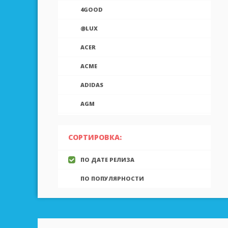
4GOOD
@LUX
ACER
ACME
ADIDAS
AGM
AIEK
СОРТИРОВКА:
AIGO
ПО ДАТЕ РЕЛИЗА
AINOL
ПО ПОПУЛЯРНОСТИ
AIRON
ALCATEL
ALLVIEW