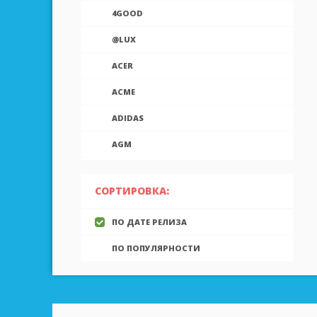
4GOOD
@LUX
ACER
ACME
ADIDAS
AGM
AIEK
СОРТИРОВКА:
AIGO
ПО ДАТЕ РЕЛИЗА
AINOL
ПО ПОПУЛЯРНОСТИ
AIRON
ALCATEL
ALLVIEW