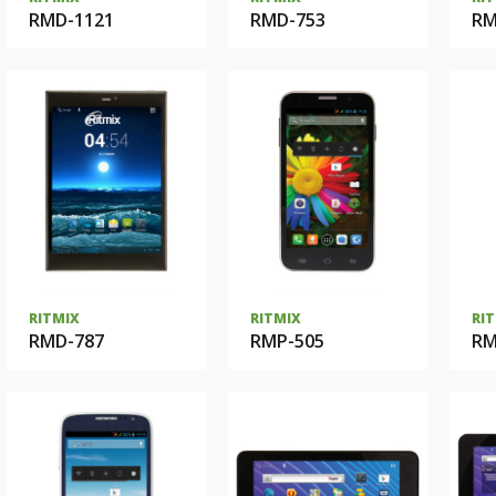
RMD-1121
RMD-753
RM
RITMIX
RITMIX
RI
RMD-787
RMP-505
RM