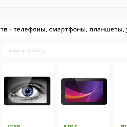
тв - телефоны, смартфоны, планшеты,
RITMIX
RITMIX
RI