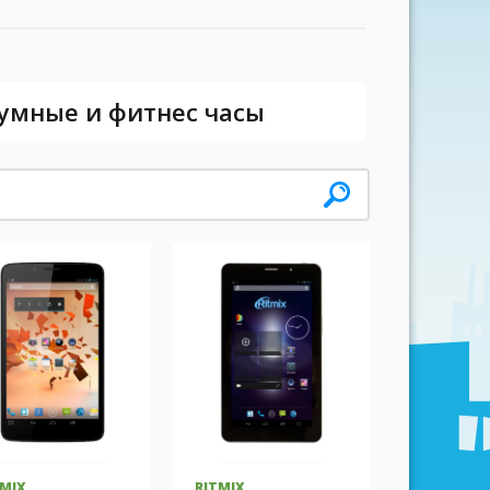
 умные и фитнес часы
TMIX
RITMIX