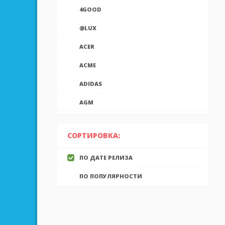
4GOOD
@LUX
ACER
ACME
ADIDAS
AGM
AIEK
СОРТИРОВКА:
AIGO
ПО ДАТЕ РЕЛИЗА
AINOL
ПО ПОПУЛЯРНОСТИ
AIRON
ALCATEL
ALLVIEW