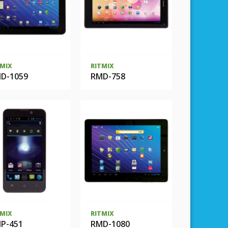
TMIX
RITMIX
D-1059
RMD-758
TMIX
RITMIX
P-451
RMD-1080