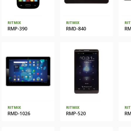
RITMIX
RITMIX
RI
RMP-390
RMD-840
RM
RITMIX
RITMIX
RI
RMD-1026
RMP-520
RM