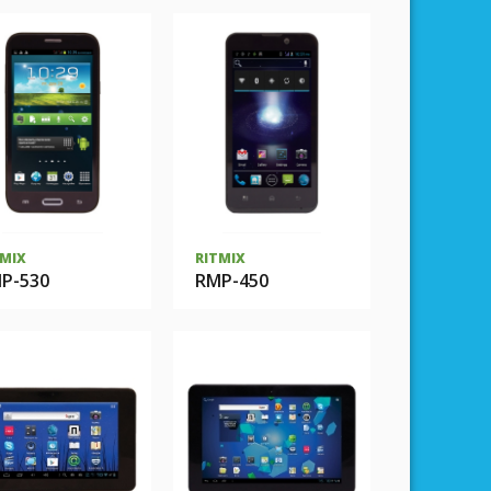
TMIX
RITMIX
P-530
RMP-450