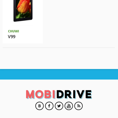
CHUWI
V99