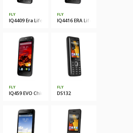
FLY
FLY
IQ4409 Era Life 4 Quad
IQ4416 ERA Life 5
FLY
FLY
IQ459 EVO Chic 2
DS132