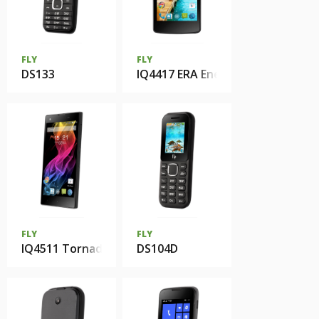
FLY
FLY
DS133
IQ4417 ERA Energy 3
FLY
FLY
IQ4511 Tornado One Octa
DS104D