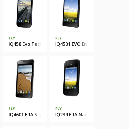
FLY
FLY
IQ458 Evo Tech 2
IQ4501 EVO Energie 4
FLY
FLY
IQ4601 ERA Style 2
IQ239 ERA Nano 2