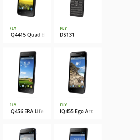
FLY
FLY
IQ4415 Quad ERA Style 3
DS131
FLY
FLY
IQ456 ERA Life 2
IQ455 Ego Art 2