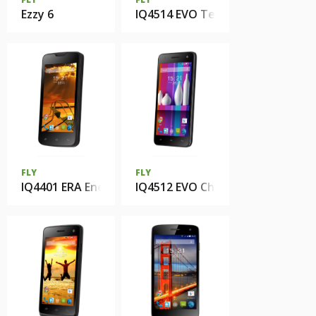
Ezzy 6
IQ4514 EVO Tech 4
FLY
FLY
IQ4401 ERA Energy 2
IQ4512 EVO Chic 4 Quad