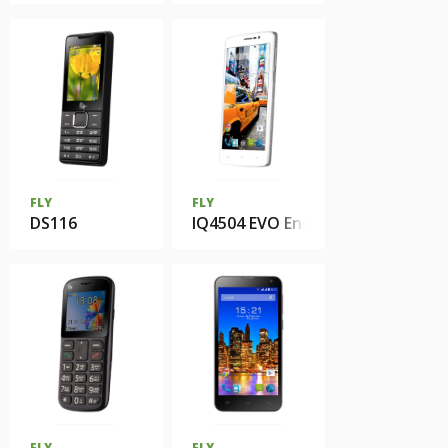
FLY
FLY
DS116
IQ4504 EVO Energy 5
FLY
FLY