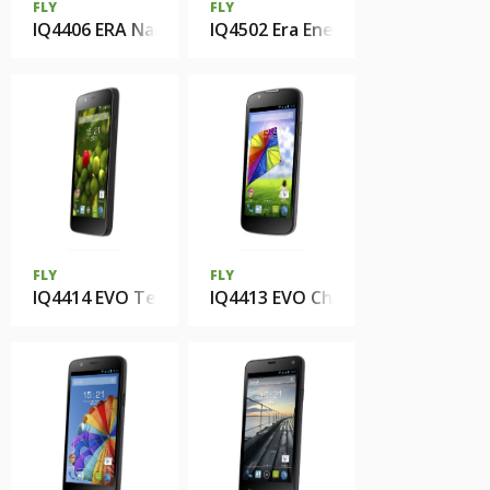
FLY
FLY
IQ4406 ERA Nano 6
IQ4502 Era Energy 1 Quad
FLY
FLY
IQ4414 EVO Tech 3 Quad
IQ4413 EVO Chic 3 Quad