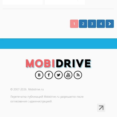
1
2
3
4
© 2007-2026.
Mobidrive.ru
Перепечатка публикаций
Mobidrive.ru
разрешается после
согласования с администрацией.