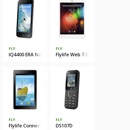
FLY
FLY
IQ4400 ERA Nano 8
Flylife Web 7.85 Slim
FLY
FLY
Flylife Connect 7 3G 2
DS107D