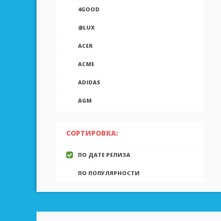
4GOOD
@LUX
ACER
ACME
ADIDAS
AGM
AIEK
СОРТИРОВКА:
AIGO
ПО ДАТЕ РЕЛИЗА
AINOL
ПО ПОПУЛЯРНОСТИ
AIRON
ALCATEL
ALLVIEW