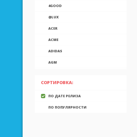
4GOOD
@LUX
ACER
ACME
ADIDAS
AGM
AIEK
СОРТИРОВКА:
AIGO
ПО ДАТЕ РЕЛИЗА
AINOL
ПО ПОПУЛЯРНОСТИ
AIRON
ALCATEL
ALLVIEW