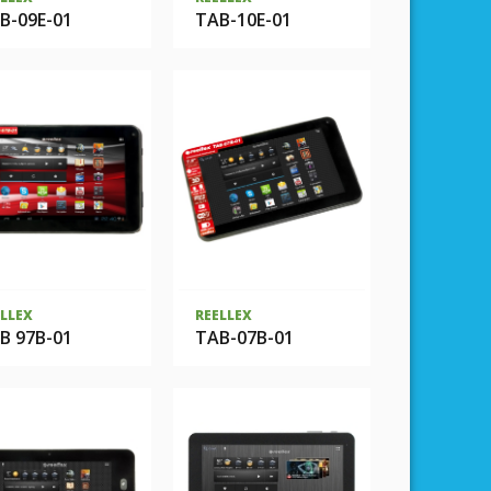
B-09E-01
TAB-10E-01
ELLEX
REELLEX
В 97В-01
TAB-07В-01