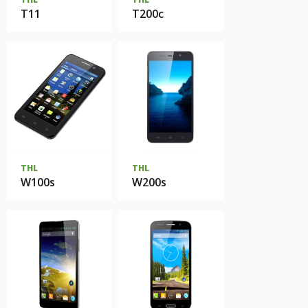
T11
T200c
THL
THL
W100s
W200s