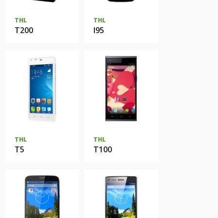
THL
THL
T200
I95
THL
THL
T5
T100