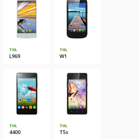
THL
THL
L969
W1
THL
THL
4400
T5s