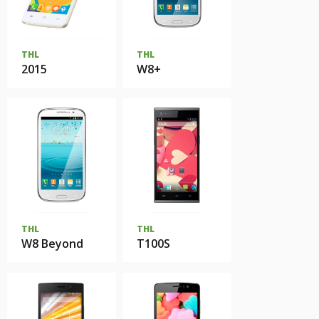
THL
THL
2015
W8+
THL
THL
W8 Beyond
T100S