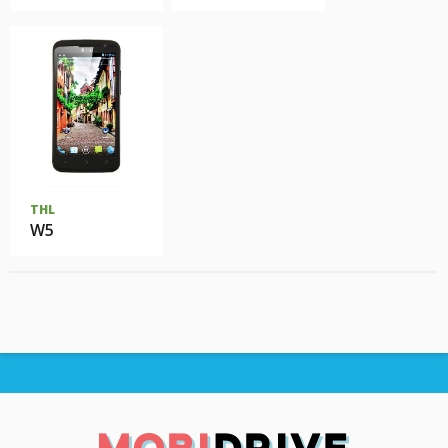
THL
W5