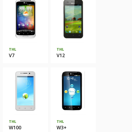
THL
THL
V7
V12
THL
THL
W100
W3+