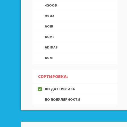
4GOOD
@LUX
ACER
ACME
ADIDAS
AGM
AIEK
СОРТИРОВКА:
AIGO
ПО ДАТЕ РЕЛИЗА
AINOL
ПО ПОПУЛЯРНОСТИ
AIRON
ALCATEL
ALLVIEW