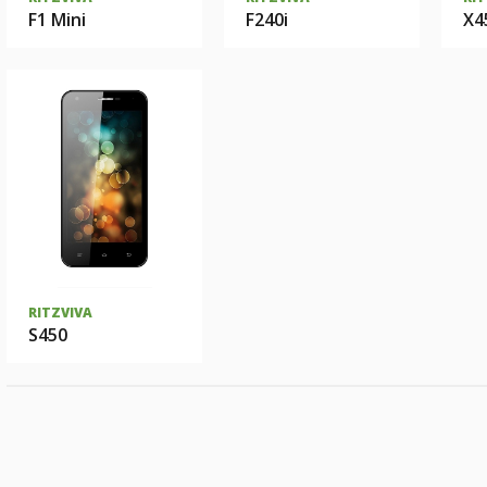
F1 Mini
F240i
X4
RITZVIVA
S450