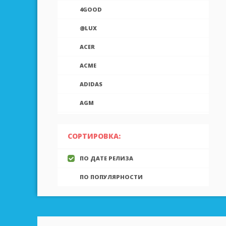
4GOOD
@LUX
ACER
ACME
ADIDAS
AGM
AIEK
СОРТИРОВКА:
AIGO
ПО ДАТЕ РЕЛИЗА
AINOL
ПО ПОПУЛЯРНОСТИ
AIRON
ALCATEL
ALLVIEW