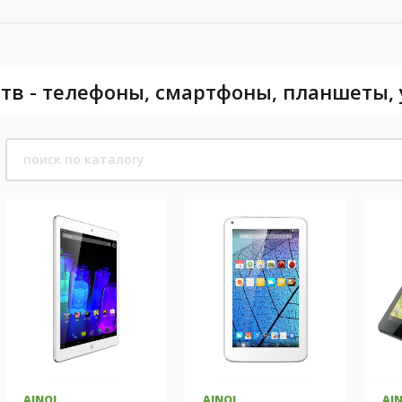
тв - телефоны, смартфоны, планшеты,
AINOL
AINOL
AI