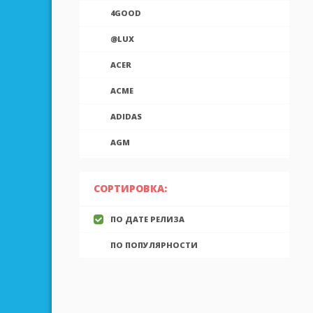
4GOOD
@LUX
ACER
ACME
ADIDAS
AGM
AIEK
СОРТИРОВКА:
AIGO
ПО ДАТЕ РЕЛИЗА
AINOL
ПО ПОПУЛЯРНОСТИ
AIRON
ALCATEL
ALLVIEW