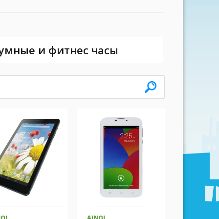
 умные и фитнес часы
NOL
AINOL