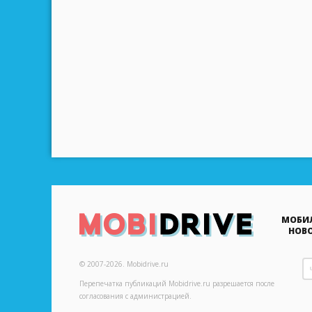
BRIGHT ALLIANCE TECHNOLOGY
BURG
BUYTEK
CASIO
CAT
CATERPILLAR
CHANGHONG
CHANGJIANG
CHUWI
МОБИ
НОВ
CISCO
CONQUEST
© 2007-2026.
Mobidrive.ru
Перепечатка публикаций
Mobidrive.ru
разрешается после
COOKOO
согласования с администрацией.
COOLPAD