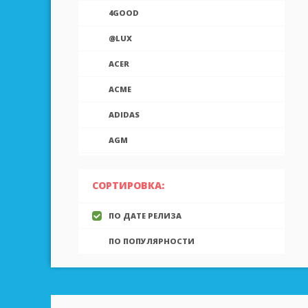
4GOOD
@LUX
ACER
ACME
ADIDAS
AGM
AIEK
СОРТИРОВКА:
AIGO
ПО ДАТЕ РЕЛИЗА
AINOL
ПО ПОПУЛЯРНОСТИ
AIRON
ALCATEL
ALLVIEW