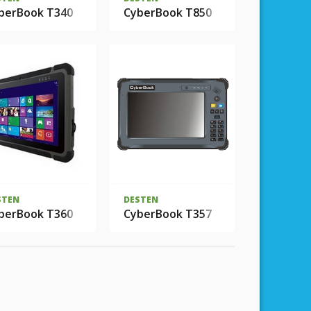
berBook T340
CyberBook T850
STEN
DESTEN
berBook T360
CyberBook T357