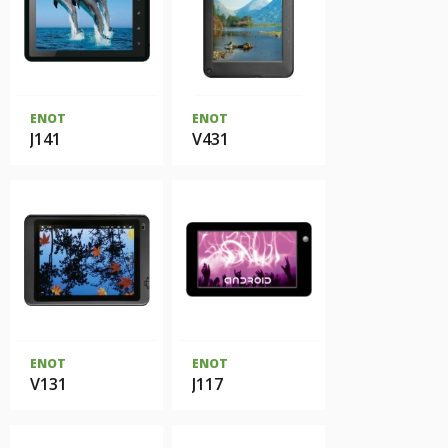
ENOT
ENOT
J141
V431
ENOT
ENOT
V131
J117