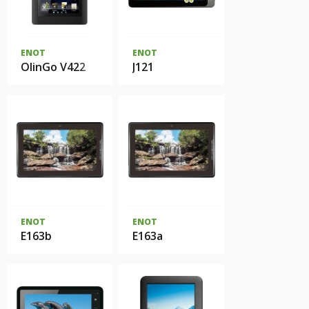
ENOT
ENOT
OlinGo V422
J121
ENOT
ENOT
E163b
E163a