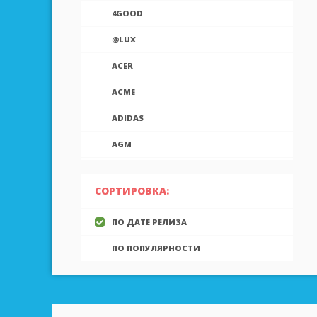
4GOOD
@LUX
ACER
ACME
ADIDAS
AGM
AIEK
СОРТИРОВКА:
AIGO
ПО ДАТЕ РЕЛИЗА
AINOL
ПО ПОПУЛЯРНОСТИ
AIRON
ALCATEL
ALLVIEW