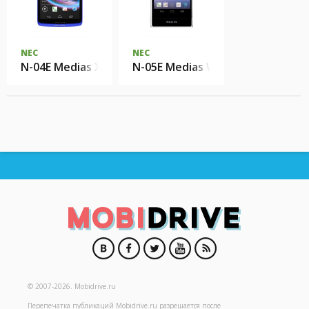
NEC
NEC
N-04E Medias X
N-05E Medias W
© 2007-2026.
Mobidrive.ru
Перепечатка публикаций
Mobidrive.ru
разрешается после