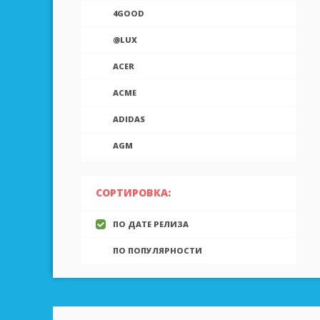
4GOOD
@LUX
ACER
ACME
ADIDAS
AGM
AIEK
СОРТИРОВКА:
AIGO
ПО ДАТЕ РЕЛИЗА
AINOL
ПО ПОПУЛЯРНОСТИ
AIRON
ALCATEL
ALLVIEW