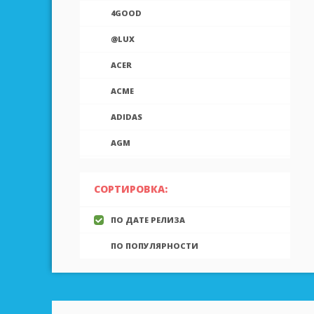
4GOOD
@LUX
ACER
ACME
ADIDAS
AGM
AIEK
СОРТИРОВКА:
AIGO
ПО ДАТЕ РЕЛИЗА
AINOL
ПО ПОПУЛЯРНОСТИ
AIRON
ALCATEL
ALLVIEW