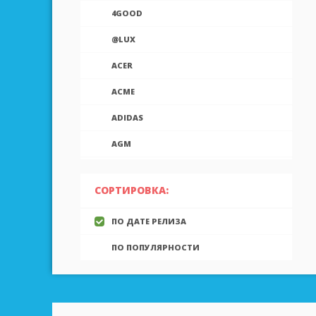
4GOOD
@LUX
ACER
ACME
ADIDAS
AGM
AIEK
СОРТИРОВКА:
AIGO
ПО ДАТЕ РЕЛИЗА
AINOL
ПО ПОПУЛЯРНОСТИ
AIRON
ALCATEL
ALLVIEW