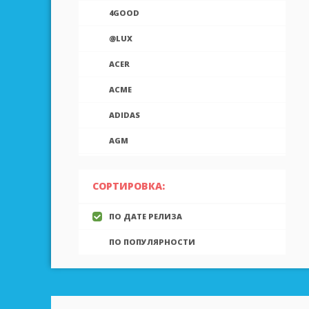
4GOOD
@LUX
ACER
ACME
ADIDAS
AGM
AIEK
СОРТИРОВКА:
AIGO
ПО ДАТЕ РЕЛИЗА
AINOL
ПО ПОПУЛЯРНОСТИ
AIRON
ALCATEL
ALLVIEW