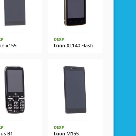
XP
DEXP
ion x155
Ixion XL140 Flash
XP
DEXP
rus B1
Ixion M155