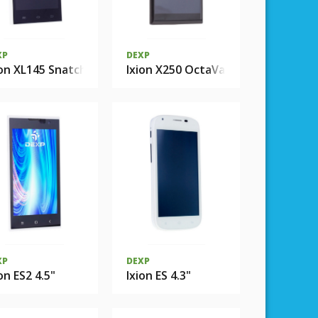
XP
DEXP
ion XL145 Snatch
Ixion X250 OctaVa
XP
DEXP
on ES2 4.5"
Ixion ES 4.3"