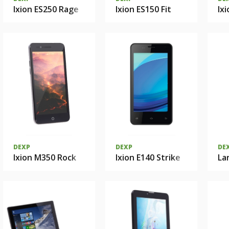
Ixion ES250 Rage
Ixion ES150 Fit
Ix
DEXP
DEXP
DE
Ixion M350 Rock
Ixion E140 Strike
La