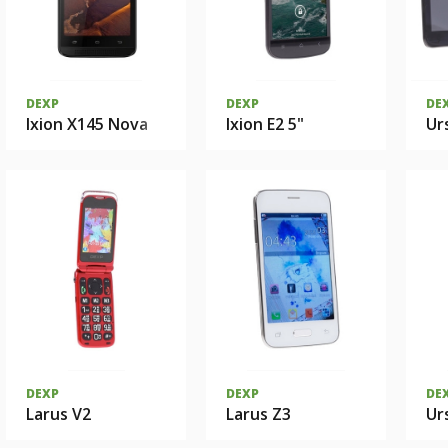
DEXP
DEXP
DE
Ixion X145 Nova
Ixion E2 5"
Ur
DEXP
DEXP
DE
Larus V2
Larus Z3
Ur