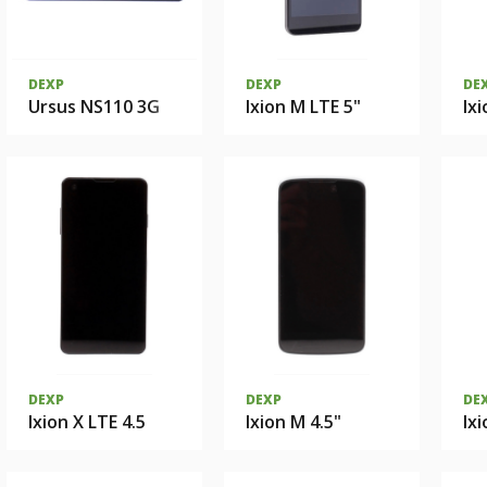
DEXP
DEXP
DE
Ursus NS110 3G
Ixion M LTE 5"
Ix
DEXP
DEXP
DE
Ixion X LTE 4.5
Ixion M 4.5"
Ixi