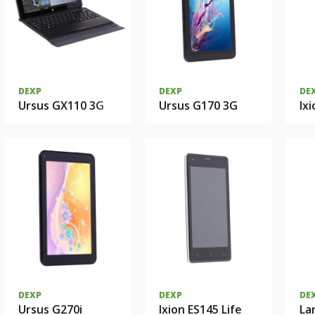
DEXP
DEXP
DE
Ursus GX110 3G
Ursus G170 3G
Ix
DEXP
DEXP
DE
Ursus G270i
Ixion ES145 Life
La