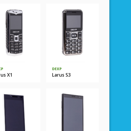
XP
DEXP
rus X1
Larus S3