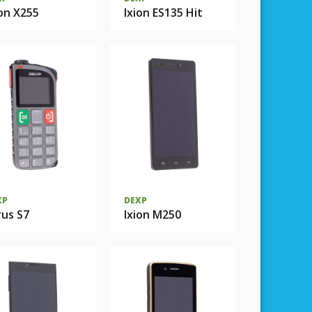
ion X255
Ixion ES135 Hit
XP
DEXP
rus S7
Ixion M250