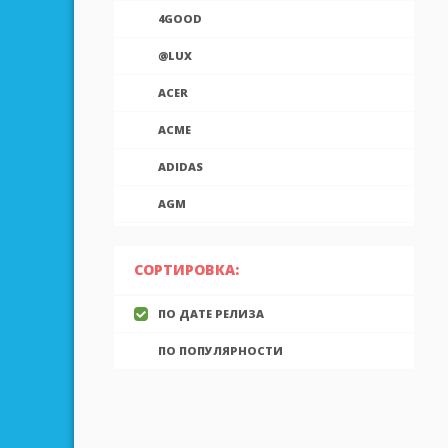
4GOOD
@LUX
ACER
ACME
ADIDAS
AGM
AIEK
СОРТИРОВКА:
AIGO
ПО ДАТЕ РЕЛИЗА
AINOL
ПО ПОПУЛЯРНОСТИ
AIRON
ALCATEL
ALLVIEW