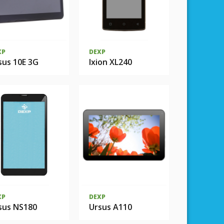
XP
DEXP
sus 10E 3G
Ixion XL240
XP
DEXP
sus NS180
Ursus A110