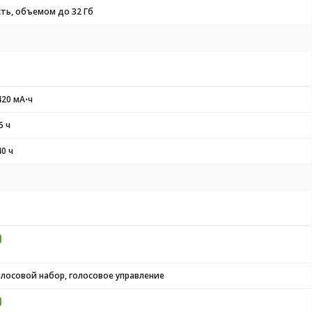
сть, объемом до 32 Гб
420 мА⋅ч
5 ч
40 ч
олосовой набор, голосовое управление