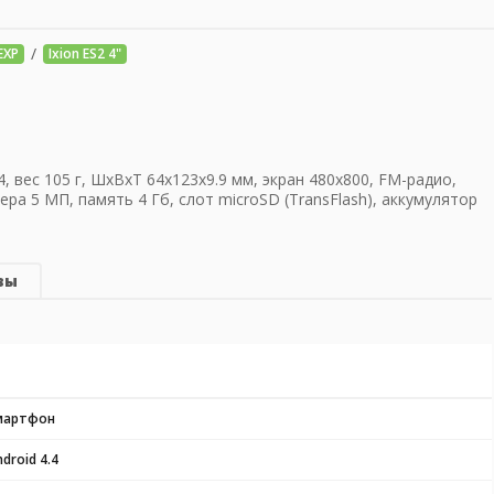
/
EXP
Ixion ES2 4"
4, вес 105 г, ШхВхТ 64x123x9.9 мм, экран 480x800, FM-радио,
мера 5 МП, память 4 Гб, слот microSD (TransFlash), аккумулятор
вы
мартфон
droid 4.4