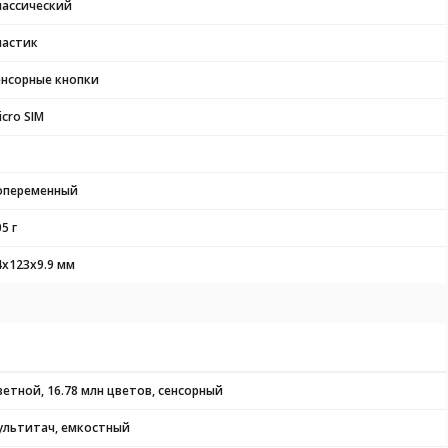
лассический
ластик
енсорные кнопки
icro SIM
опеременный
5 г
4x123x9.9 мм
ветной, 16.78 млн цветов, сенсорный
ультитач, емкостный