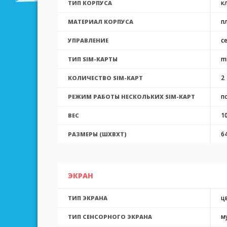
к
ТИП КОРПУСА
п
МАТЕРИАЛ КОРПУСА
с
УПРАВЛЕНИЕ
m
ТИП SIM-КАРТЫ
2
КОЛИЧЕСТВО SIM-КАРТ
п
РЕЖИМ РАБОТЫ НЕСКОЛЬКИХ SIM-КАРТ
10
ВЕС
6
РАЗМЕРЫ (ШXВXТ)
ЭКРАН
ц
ТИП ЭКРАНА
м
ТИП СЕНСОРНОГО ЭКРАНА