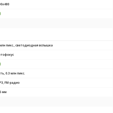
00x480
 млн пикс., светодиодная вспышка
втофокус
ть, 0.3 млн пикс.
P3, FM-радио
.5 мм