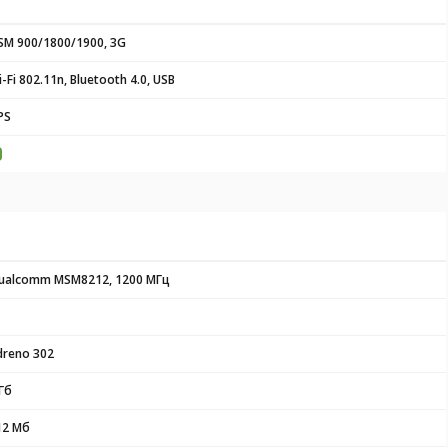
SM 900/1800/1900, 3G
-Fi 802.11n, Bluetooth 4.0, USB
PS
ualcomm MSM8212, 1200 МГц
dreno 302
Гб
12 Мб