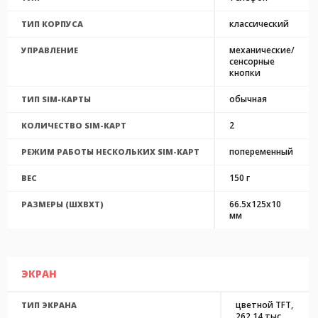
классический
ТИП КОРПУСА
механические/
УПРАВЛЕНИЕ
сенсорные
кнопки
обычная
ТИП SIM-КАРТЫ
2
КОЛИЧЕСТВО SIM-КАРТ
попеременный
РЕЖИМ РАБОТЫ НЕСКОЛЬКИХ SIM-КАРТ
150 г
ВЕС
66.5x125x10
РАЗМЕРЫ (ШXВXТ)
мм
ЭКРАН
цветной TFT,
ТИП ЭКРАНА
262.14 тыс