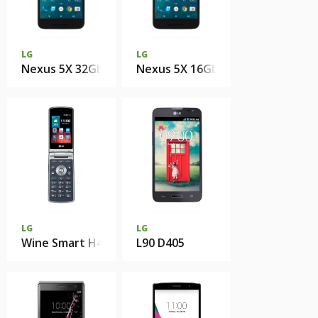
LG
LG
Nexus 5X 32Gb
Nexus 5X 16Gb
LG
LG
Wine Smart H410
L90 D405