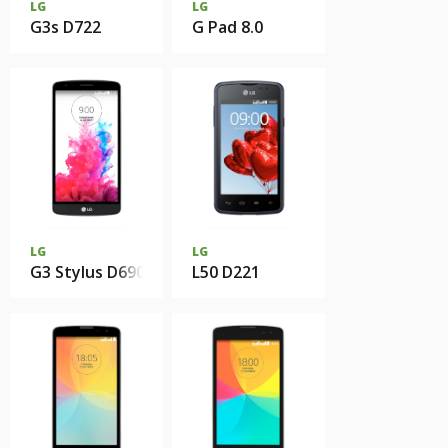
LG
LG
G3s D722
G Pad 8.0
LG
LG
G3 Stylus D690
L50 D221