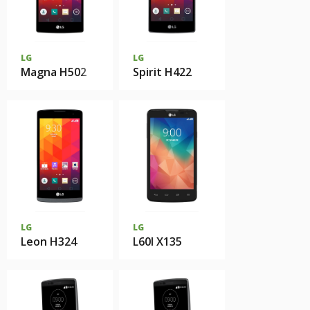
LG
LG
Magna H502
Spirit H422
LG
LG
Leon H324
L60I X135