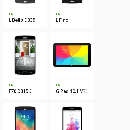
LG
LG
L Bello D335
L Fino
LG
LG
F70 D315K
G Pad 10.1 V700