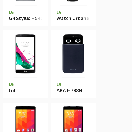
LG
LG
G4 Stylus H540F
Watch Urbane W150
LG
LG
G4
AKA H788N