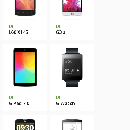
LG
LG
L60 X145
G3 s
LG
LG
G Pad 7.0
G Watch