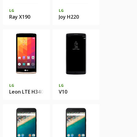
LG
LG
Ray X190
Joy H220
LG
LG
Leon LTE H340
V10