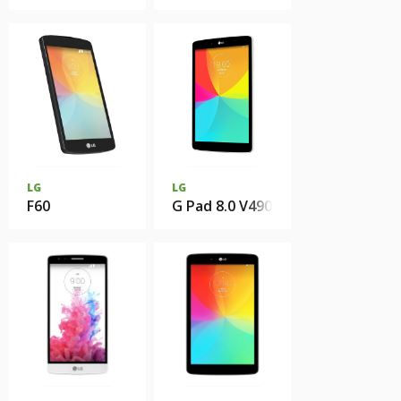
LG
LG
F60
G Pad 8.0 V490