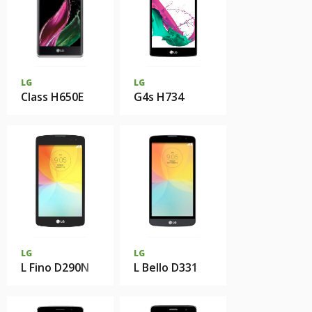
LG
LG
Class H650E
G4s H734
LG
LG
L Fino D290N
L Bello D331