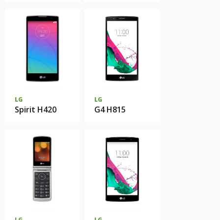
LG
LG
Spirit H420
G4 H815
LG
LG