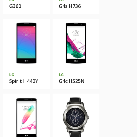
G360
G4s H736
LG
LG
Spirit H440Y
G4c H525N