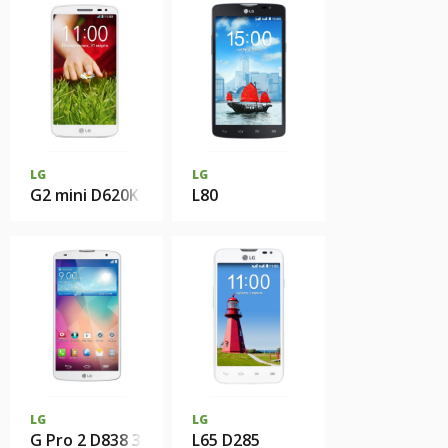
LG
LG
G2 mini D620K
L80
LG
LG
G Pro 2 D838 32Gb
L65 D285