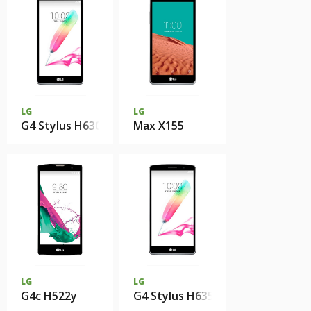
LG
LG
G4 Stylus H630D
Max X155
LG
LG
G4c H522y
G4 Stylus H635A