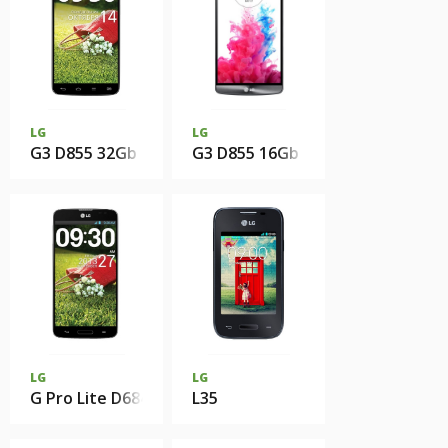
LG
LG
G3 D855 32Gb
G3 D855 16Gb
LG
LG
G Pro Lite D684
L35