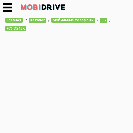
/
/
/
/
Главная
Каталог
Мобильные телефоны
LG
F70 D315K