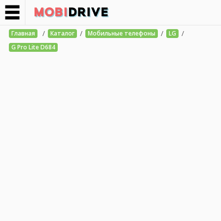
/
/
/
/
Главная
Каталог
Мобильные телефоны
LG
G Pro Lite D684