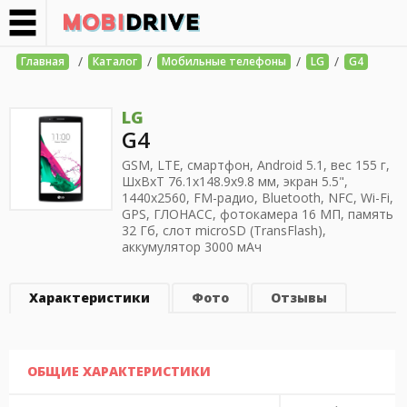
/
/
/
/
Главная
Каталог
Мобильные телефоны
LG
G4
LG
G4
GSM, LTE, смартфон, Android 5.1, вес 155 г,
ШхВхТ 76.1x148.9x9.8 мм, экран 5.5",
1440x2560, FM-радио, Bluetooth, NFC, Wi-Fi,
GPS, ГЛОНАСС, фотокамера 16 МП, память
32 Гб, слот microSD (TransFlash),
аккумулятор 3000 мАч
Характеристики
Фото
Отзывы
ОБЩИЕ ХАРАКТЕРИСТИКИ