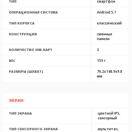
смартфон
ТИП
Android 5.1
ОПЕРАЦИОННАЯ СИСТЕМА
классический
ТИП КОРПУСА
сменные
КОНСТРУКЦИЯ
панели
2
КОЛИЧЕСТВО SIM-КАРТ
155 г
ВЕС
76.2x148.9x9.8
РАЗМЕРЫ (ШXВXТ)
мм
ЭКРАН
цветной IPS,
ТИП ЭКРАНА
сенсорный
мультитач,
ТИП СЕНСОРНОГО ЭКРАНА