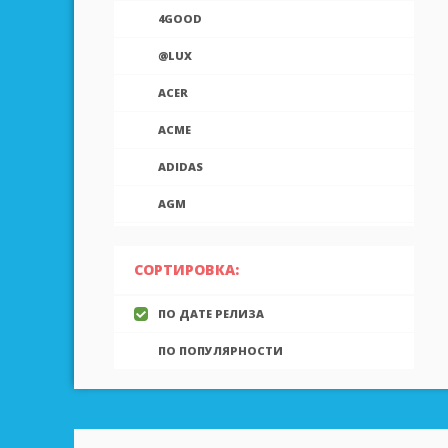
4GOOD
@LUX
ACER
ACME
ADIDAS
AGM
AIEK
СОРТИРОВКА:
AIGO
ПО ДАТЕ РЕЛИЗА
AINOL
ПО ПОПУЛЯРНОСТИ
AIRON
ALCATEL
ALLVIEW