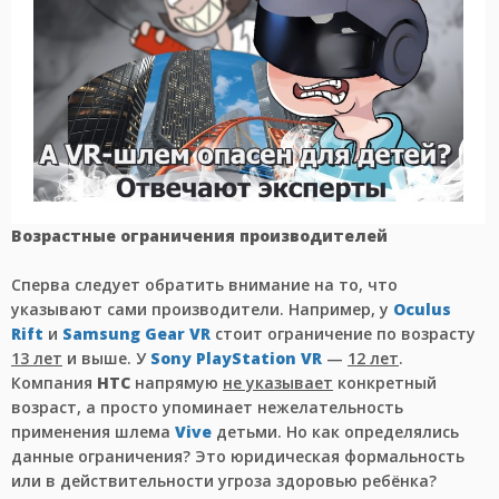
Возрастные ограничения производителей
Сперва следует обратить внимание на то, что
указывают сами производители. Например, у
Oculus
Rift
и
Samsung Gear VR
стоит ограничение по возрасту
13 лет
и выше. У
Sony PlayStation VR
—
12 лет
.
Компания
HTC
напрямую
не указывает
конкретный
возраст, а просто упоминает нежелательность
применения шлема
Vive
детьми. Но как определялись
данные ограничения? Это юридическая формальность
или в действительности угроза здоровью ребёнка?