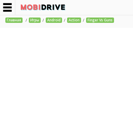
/
/
/
/
Главная
Игры
Android
Action
Finger Vs Guns