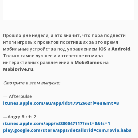
Прошло дне недели, а это значит, что пора подвести
итоги игровых проектов посетивших за это время
мобильные устройства под управлением
iOS
и
Android
.
Только самое лучшее и интересное из мира
интерактивных развлечений в
MobiGames
на
MobiDrive.ru
.
Смотрите в этом выпуске:
— Afterpulse
itunes.apple.com/au/app/id917912662?l=en&mt=8
—Angry Birds 2
itunes.apple.com/app/id880047117?mt=8&ls=1
play.google.com/store/apps/details?id=com.rovio.baba